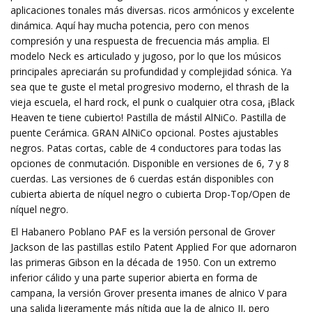
aplicaciones tonales más diversas. ricos armónicos y excelente
dinámica. Aquí hay mucha potencia, pero con menos
compresión y una respuesta de frecuencia más amplia. El
modelo Neck es articulado y jugoso, por lo que los músicos
principales apreciarán su profundidad y complejidad sónica. Ya
sea que te guste el metal progresivo moderno, el thrash de la
vieja escuela, el hard rock, el punk o cualquier otra cosa, ¡Black
Heaven te tiene cubierto! Pastilla de mástil AlNiCo. Pastilla de
puente Cerámica. GRAN AlNiCo opcional. Postes ajustables
negros. Patas cortas, cable de 4 conductores para todas las
opciones de conmutación. Disponible en versiones de 6, 7 y 8
cuerdas. Las versiones de 6 cuerdas están disponibles con
cubierta abierta de níquel negro o cubierta Drop-Top/Open de
níquel negro.
El Habanero Poblano PAF es la versión personal de Grover
Jackson de las pastillas estilo Patent Applied For que adornaron
las primeras Gibson en la década de 1950. Con un extremo
inferior cálido y una parte superior abierta en forma de
campana, la versión Grover presenta imanes de alnico V para
una salida ligeramente más nítida que la de alnico II, pero