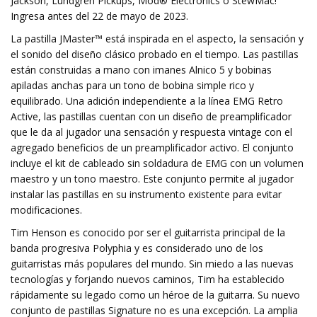
Jackson, Lundgren Pickups, Mod® Electronics o StewMac!
Ingresa antes del 22 de mayo de 2023.
La pastilla JMaster™ está inspirada en el aspecto, la sensación y
el sonido del diseño clásico probado en el tiempo. Las pastillas
están construidas a mano con imanes Alnico 5 y bobinas
apiladas anchas para un tono de bobina simple rico y
equilibrado. Una adición independiente a la línea EMG Retro
Active, las pastillas cuentan con un diseño de preamplificador
que le da al jugador una sensación y respuesta vintage con el
agregado beneficios de un preamplificador activo. El conjunto
incluye el kit de cableado sin soldadura de EMG con un volumen
maestro y un tono maestro. Este conjunto permite al jugador
instalar las pastillas en su instrumento existente para evitar
modificaciones.
Tim Henson es conocido por ser el guitarrista principal de la
banda progresiva Polyphia y es considerado uno de los
guitarristas más populares del mundo. Sin miedo a las nuevas
tecnologías y forjando nuevos caminos, Tim ha establecido
rápidamente su legado como un héroe de la guitarra. Su nuevo
conjunto de pastillas Signature no es una excepción. La amplia