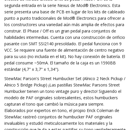
segunda entrada en la serie Nexus de Mod® Electronics. Esta
serie presenta una base de PCB en lugar de los kits de cableado
punto a punto tradicionales de Mod® Electronics para ofrecer a
los constructores una variedad aún más amplia de efectos para
construir. El Phase / Off es un gran pedal para conjuntos de
habilidades intermedias. Cuenta con una construcción de orificio
pasante con SMT SSI2140 presoldado. El pedal funciona con 9
VCC. Se requiere una fuente de alimentación de centro negativo
para su uso (no incluida en el kit). No hay conexión de batería. El
pedal consume ~50mA. El tamaño de la caja es un 1590BB
estándar (4,7" x 3,7" x 1,34").
StewMac Parson's Street Humbucker Set (Alnico 2 Neck Pickup /
Alnico 5 Bridge Pickup) ¡Las pastillas StewMac Parsons Street
Humbucker tienen un tono vintage puro y directo! Siguiendo el
modelo de PAF originales sobresalientes, estos humbuckers
capturan el tono que cambió la música para siempre.
Elaborados por expertos en tono, el propio Erick Coleman de
StewMac rastreó conjuntos de humbucker PAF originales
invaluables y estudió meticulosamente los materiales y la
construcción que le da a estas pastillas su tono verdaderamente