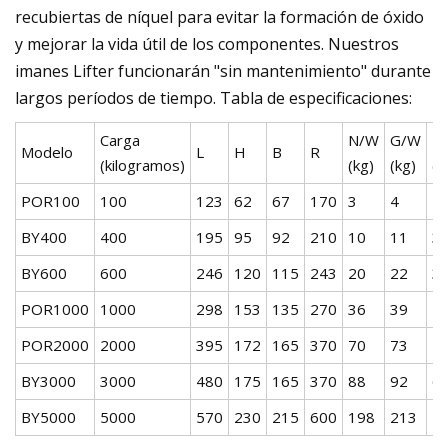
recubiertas de níquel para evitar la formación de óxido
y mejorar la vida útil de los componentes. Nuestros
imanes Lifter funcionarán "sin mantenimiento" durante
largos períodos de tiempo. Tabla de especificaciones:
Carga
N/W
G/W
P
Modelo
L
H
B
R
(kilogramos)
(kg)
(kg)
(
POR100
100
123
62
67
170
3
4
2
BY400
400
195
95
92
210
10
11
3
BY600
600
246
120
115
243
20
22
3
POR1000
1000
298
153
135
270
36
39
4
POR2000
2000
395
172
165
370
70
73
5
BY3000
3000
480
175
165
370
88
92
6
BY5000
5000
570
230
215
600
198
213
7