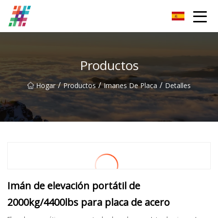
Parrilla magnética Co., Ltd de Foshan
Productos
/
/
/
Hogar
Productos
Imanes De Placa
Detalles
Imán de elevación portátil de
2000kg/4400lbs para placa de acero