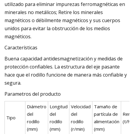
utilizado para eliminar impurezas ferromagnéticas en
minerales no metálicos; Retire los minerales
magnéticos o débilmente magnéticos y sus cuerpos
unidos para evitar la obstrucción de los medios
magnéticos.
Características
Buena capacidad antidesmagnetización y medidas de
protección confiables. La estructura del eje pasante
hace que el rodillo funcione de manera más confiable y
segura.
Parametros del producto
Diámetro
Longitud
Velocidad
Tamaño de
del
del
del
partícula de
Rend
Tipo
rodillo
rodillo
rodillo
alimentación
(t/h)
(mm)
(mm)
(r/min)
(mm)