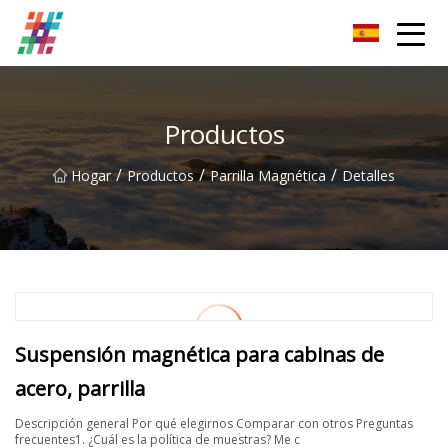
Parrilla magnética Co., Ltd de Foshan
Productos
/
/
/
Hogar
Productos
Parrilla Magnética
Detalles
Suspensión magnética para cabinas de
acero, parrilla
Descripción general Por qué elegirnos Comparar con otros Preguntas
frecuentes1. ¿Cuál es la política de muestras? Me c